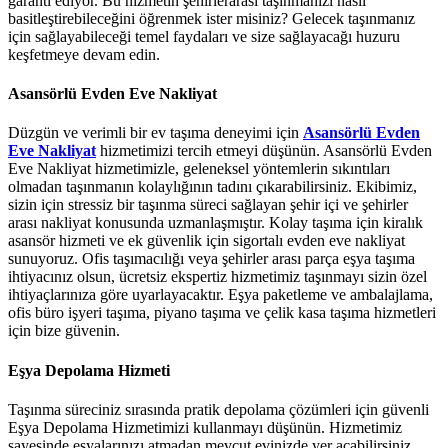
garanti ediyor. Bu hizmetin şehirlerarası taşınmanızı nasıl
basitleştirebileceğini öğrenmek ister misiniz? Gelecek taşınmanız
için sağlayabileceği temel faydaları ve size sağlayacağı huzuru
keşfetmeye devam edin.
Asansörlü Evden Eve Nakliyat
Düzgün ve verimli bir ev taşıma deneyimi için
Asansörlü Evden
Eve Nakliyat
hizmetimizi tercih etmeyi düşünün. Asansörlü Evden
Eve Nakliyat hizmetimizle, geleneksel yöntemlerin sıkıntıları
olmadan taşınmanın kolaylığının tadını çıkarabilirsiniz. Ekibimiz,
sizin için stressiz bir taşınma süreci sağlayan şehir içi ve şehirler
arası nakliyat konusunda uzmanlaşmıştır. Kolay taşıma için kiralık
asansör hizmeti ve ek güvenlik için sigortalı evden eve nakliyat
sunuyoruz. Ofis taşımacılığı veya şehirler arası parça eşya taşıma
ihtiyacınız olsun, ücretsiz ekspertiz hizmetimiz taşınmayı sizin özel
ihtiyaçlarınıza göre uyarlayacaktır. Eşya paketleme ve ambalajlama,
ofis büro işyeri taşıma, piyano taşıma ve çelik kasa taşıma hizmetleri
için bize güvenin.
Eşya Depolama Hizmeti
Taşınma süreciniz sırasında pratik depolama çözümleri için güvenli
Eşya Depolama Hizmetimizi kullanmayı düşünün. Hizmetimiz
sayesinde eşyalarınızı atmadan mevcut evinizde yer açabilirsiniz.