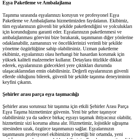
Eşya Paketleme ve Ambalajlama
Taşınma sırasında eşyalarınızı koruyun ve profesyonel Eşya
Paketleme ve Ambalajlama hizmetimizden faydalanın. Ekibimiz,
tüm eşyalarınızın güvenli bir şekilde paketlendiğini ve yolculukları
için korunduğunu garanti eder. Eşyalarınızın paketlenmesi ve
ambalajlanması görevini bize bırakarak, taşınmanın diğer yönlerine
odaklanabilir, zamanınızı ve önceliklerinizi verimli bir şekilde
yönetme özgürlüğüne sahip olabilirsiniz. Uzman paketleme
ekibimiz, eşyalarınızı olası herhangi bir hasardan korumak için
yüksek kaliteli malzemeler kullanır. Detaylara titizlikle dikkat
ederek, eşyalarınızın gidecekleri yere çıktıkları durumda
ulaşacaklarından emin olabilirsiniz. Değerli eşyalarınızın güvenli
ellerde olduğunu bilerek, güvenli bir şekilde taşınma deneyiminin
keyfini çıkarın.
Şehirler arası parça eşya taşımacılığı
Şehirler arası sorunsuz bir taşınma için etkili Şehirler Arası Parça
Eşya Taşıma hizmetimize güvenin. Yeni bir şehre taşınıyor
olabilirsiniz ya da sadece birkaç eşyayı taşımak ihtiyacınız olabilir,
hizmetimiz sizi koruma altına alır. Hizmetimiz, lojistikle uğraşma
stresinden uzak, özgürce taşınmanızı sağlar. Eşyalarınızın
taşınmasını profesyonel ekibimizin yönettiği bir ortamda, yeni