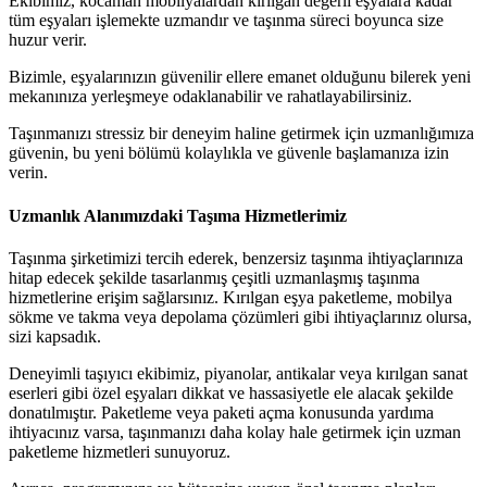
Ekibimiz, kocaman mobilyalardan kırılgan değerli eşyalara kadar
tüm eşyaları işlemekte uzmandır ve taşınma süreci boyunca size
huzur verir.
Bizimle, eşyalarınızın güvenilir ellere emanet olduğunu bilerek yeni
mekanınıza yerleşmeye odaklanabilir ve rahatlayabilirsiniz.
Taşınmanızı stressiz bir deneyim haline getirmek için uzmanlığımıza
güvenin, bu yeni bölümü kolaylıkla ve güvenle başlamanıza izin
verin.
Uzmanlık Alanımızdaki Taşıma Hizmetlerimiz
Taşınma şirketimizi tercih ederek, benzersiz taşınma ihtiyaçlarınıza
hitap edecek şekilde tasarlanmış çeşitli uzmanlaşmış taşınma
hizmetlerine erişim sağlarsınız. Kırılgan eşya paketleme, mobilya
sökme ve takma veya depolama çözümleri gibi ihtiyaçlarınız olursa,
sizi kapsadık.
Deneyimli taşıyıcı ekibimiz, piyanolar, antikalar veya kırılgan sanat
eserleri gibi özel eşyaları dikkat ve hassasiyetle ele alacak şekilde
donatılmıştır. Paketleme veya paketi açma konusunda yardıma
ihtiyacınız varsa, taşınmanızı daha kolay hale getirmek için uzman
paketleme hizmetleri sunuyoruz.