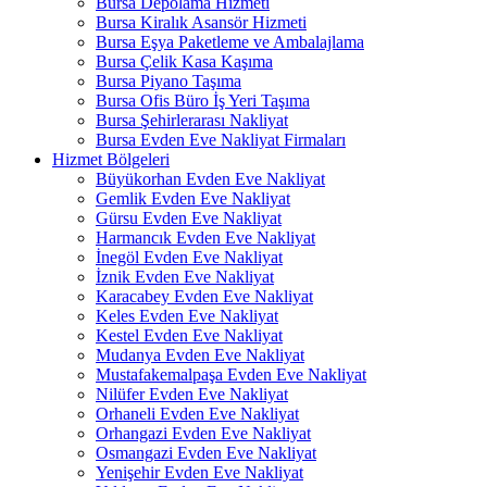
Bursa Depolama Hizmeti
Bursa Kiralık Asansör Hizmeti
Bursa Eşya Paketleme ve Ambalajlama
Bursa Çelik Kasa Kaşıma
Bursa Piyano Taşıma
Bursa Ofis Büro İş Yeri Taşıma
Bursa Şehirlerarası Nakliyat
Bursa Evden Eve Nakliyat Firmaları
Hizmet Bölgeleri
Büyükorhan Evden Eve Nakliyat
Gemlik Evden Eve Nakliyat
Gürsu Evden Eve Nakliyat
Harmancık Evden Eve Nakliyat
İnegöl Evden Eve Nakliyat
İznik Evden Eve Nakliyat
Karacabey Evden Eve Nakliyat
Keles Evden Eve Nakliyat
Kestel Evden Eve Nakliyat
Mudanya Evden Eve Nakliyat
Mustafakemalpaşa Evden Eve Nakliyat
Nilüfer Evden Eve Nakliyat
Orhaneli Evden Eve Nakliyat
Orhangazi Evden Eve Nakliyat
Osmangazi Evden Eve Nakliyat
Yenişehir Evden Eve Nakliyat