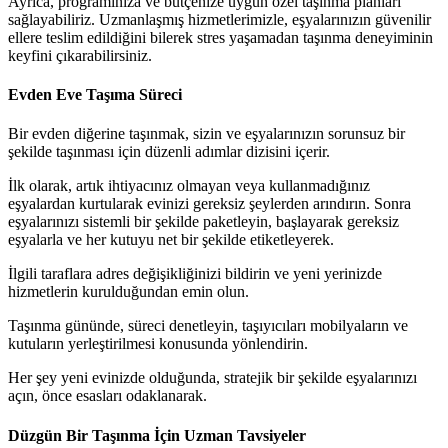
Ayrıca, programınıza ve bütçenize uygun özel taşınma planları
sağlayabiliriz. Uzmanlaşmış hizmetlerimizle, eşyalarınızın güvenilir
ellere teslim edildiğini bilerek stres yaşamadan taşınma deneyiminin
keyfini çıkarabilirsiniz.
Evden Eve Taşıma Süreci
Bir evden diğerine taşınmak, sizin ve eşyalarınızın sorunsuz bir
şekilde taşınması için düzenli adımlar dizisini içerir.
İlk olarak, artık ihtiyacınız olmayan veya kullanmadığınız
eşyalardan kurtularak evinizi gereksiz şeylerden arındırın. Sonra
eşyalarınızı sistemli bir şekilde paketleyin, başlayarak gereksiz
eşyalarla ve her kutuyu net bir şekilde etiketleyerek.
İlgili taraflara adres değişikliğinizi bildirin ve yeni yerinizde
hizmetlerin kurulduğundan emin olun.
Taşınma gününde, süreci denetleyin, taşıyıcıları mobilyaların ve
kutuların yerleştirilmesi konusunda yönlendirin.
Her şey yeni evinizde olduğunda, stratejik bir şekilde eşyalarınızı
açın, önce esasları odaklanarak.
Düzgün Bir Taşınma İçin Uzman Tavsiyeler