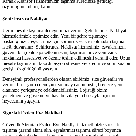
Kiralık Asansör Hizmetimizin taşınma sürecinize getirdiği
özgürlüğün tadını çıkarın.
Şehirlerarası Nakliyat
Uzun mesafe taşınma deneyiminizi verimli Şehirlerarası Nakliyat
hizmetlerimizle optimize edin. Yeni bir şehre taşınmaya
başladığınızda eşyalarınız için sorunsuz ve stres olmadan taşıma
isteği duyarsınız. Şehirlerarası Nakliyat hizmetimiz, eşyalarınızın
güvenli bir şekilde paketlenmesini, taşınmasını ve yeni varış
noktanıza hassasiyet ve özenle teslim edilmesini garanti eder. Uzun
mesafe taşınmanın koordinasyon stresine veda edin ve sorunsuz bir
geçişin özgürlüğünü yaşayın.
Deneyimli profesyonellerden oluşan ekibimiz, size güvenilir ve
verimli bir taşınma deneyimi sunmaya adanmıştır, böylece yeni
alanınıza yerleşmeye odaklanabilirsiniz. Lojistiği bizim
yönetmemize güvenin ve hayatınızda yeni bir sayfa açmanın
heyecanını yaşayın.
Sigortalı Evden Eve Nakliyat
Güvenilir Sigortalı Evden Eve Nakliyat hizmetimizle stresli bir
taşınma garanti altına alın, eşyalarınızı taşınma süreci boyunca
koruyacak şekilde tasarlanmıştır. Taşınmak zor olabilir, ancak