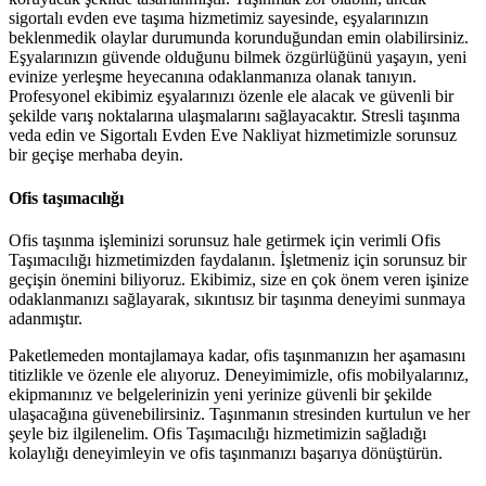
sigortalı evden eve taşıma hizmetimiz sayesinde, eşyalarınızın
beklenmedik olaylar durumunda korunduğundan emin olabilirsiniz.
Eşyalarınızın güvende olduğunu bilmek özgürlüğünü yaşayın, yeni
evinize yerleşme heyecanına odaklanmanıza olanak tanıyın.
Profesyonel ekibimiz eşyalarınızı özenle ele alacak ve güvenli bir
şekilde varış noktalarına ulaşmalarını sağlayacaktır. Stresli taşınma
veda edin ve Sigortalı Evden Eve Nakliyat hizmetimizle sorunsuz
bir geçişe merhaba deyin.
Ofis taşımacılığı
Ofis taşınma işleminizi sorunsuz hale getirmek için verimli Ofis
Taşımacılığı hizmetimizden faydalanın. İşletmeniz için sorunsuz bir
geçişin önemini biliyoruz. Ekibimiz, size en çok önem veren işinize
odaklanmanızı sağlayarak, sıkıntısız bir taşınma deneyimi sunmaya
adanmıştır.
Paketlemeden montajlamaya kadar, ofis taşınmanızın her aşamasını
titizlikle ve özenle ele alıyoruz. Deneyimimizle, ofis mobilyalarınız,
ekipmanınız ve belgelerinizin yeni yerinize güvenli bir şekilde
ulaşacağına güvenebilirsiniz. Taşınmanın stresinden kurtulun ve her
şeyle biz ilgilenelim. Ofis Taşımacılığı hizmetimizin sağladığı
kolaylığı deneyimleyin ve ofis taşınmanızı başarıya dönüştürün.