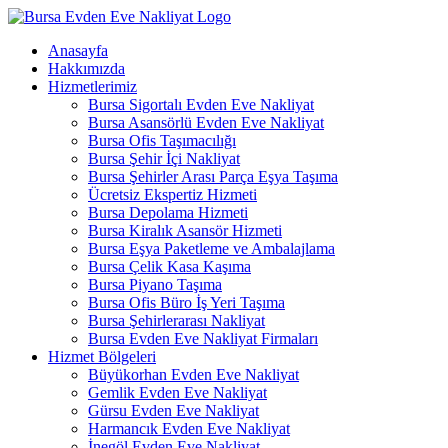
İçeriğe
atla
Anasayfa
Hakkımızda
Hizmetlerimiz
Bursa Sigortalı Evden Eve Nakliyat
Bursa Asansörlü Evden Eve Nakliyat
Bursa Ofis Taşımacılığı
Bursa Şehir İçi Nakliyat
Bursa Şehirler Arası Parça Eşya Taşıma
Ücretsiz Ekspertiz Hizmeti
Bursa Depolama Hizmeti
Bursa Kiralık Asansör Hizmeti
Bursa Eşya Paketleme ve Ambalajlama
Bursa Çelik Kasa Kaşıma
Bursa Piyano Taşıma
Bursa Ofis Büro İş Yeri Taşıma
Bursa Şehirlerarası Nakliyat
Bursa Evden Eve Nakliyat Firmaları
Hizmet Bölgeleri
Büyükorhan Evden Eve Nakliyat
Gemlik Evden Eve Nakliyat
Gürsu Evden Eve Nakliyat
Harmancık Evden Eve Nakliyat
İnegöl Evden Eve Nakliyat