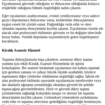
Eşyalarınızın güvende olduğunu ve ihtiyacınız olduğunda kolayca
erişilebilir olduğunu bilmek özgürlüğün tadını çıkarın.
Eğer eşyalarınızı azaltıyorsanız, evinizi yeniliyorsanız veya sadece
geçici depolamaya ihtiyacınız varsa, tesislerimiz ihtiyaçlarınıza
uygun esnek bir çözüm sunar. Dağınıklığa veda edin ve stres
olmadan taşınma deneyiminin keyfini çıkarın. Eşyalarınızı özenle ele
alacak olan profesyonel ekibimize güvenin ve bu değişim sürecinde
huzur bulun. Verimli depolama seçenekleriyle gelen özgürleşmeyi
kucaklayın.
Kiralık Asansör Hizmeti
Taşınma ihtiyaçlarınızla başa çıkarken, sorunsuz dikey taşıma
yardımı için etkili Kiralık Asansör Hizmetimiz ile işlemi
kolaylaştırın. Bir asansör kiralamak eşyalarınızı üst katlara taşımak
için gereken zamanı ve çabayı büyük ölçüde azaltabilir, böylece
taşınmanın diğer yönlerine odaklanma özgürlüğü sağlar. İşlemi ele
alan profesyonel ekibimiz sayesinde eşyalarınızın merdivenler veya
dar alanlarla uğraşma zorunluluğu olmadan güvenli bir şekilde
taşınacağına güvenebilirsiniz. Hızlı ve güvenli dikey taşıma
çözümlerinin sağladığı kolaylıkla tanışın ve stressiz bir taşınma
deneyiminin keyfini çıkarın. Geleneksel yöntemlerin zorluklarına
veda edin ve taşınma sürecinize getirdiğimiz özgürlüğü benimseyin.