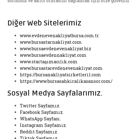
sorunsuz ve akıcı olmasını sağlamak için bize güvenin.
Diğer Web Sitelerimiz
www.evdenevenakliyatbursa.com.tr
www.bursastarnakliyat.com
www.bursaevdenevenakliyat.biz
www.bursaevdennakliyat.com
www.startaşımacılık.com
www.bursastarevdenevenakliyat.com
https://bursanakliyatsirketleri1.com
https://www.bursasahkiralikasansor.com/
Sosyal Medya Sayfalarımız.
Twitter Sayfamız
.
Facebook Sayfamız.
WhatsApp Sayfası.
Instagram Sayfamız.
Reddit Sayfamız.
Tiktok Sayfamız
.