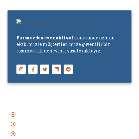
Bursa evden eve nakliyat
konusunda uzman
ekibimizle müşterilerimize güvenilir bir
taşımacılık deneyimi yaşatmaktayız.
Başlıca Hizmetler
Asansörlü Evden Eve Nakliyat
Sigortalı Evden Eve Nakliyat
Bursa Şehirlerarası Nakliyat