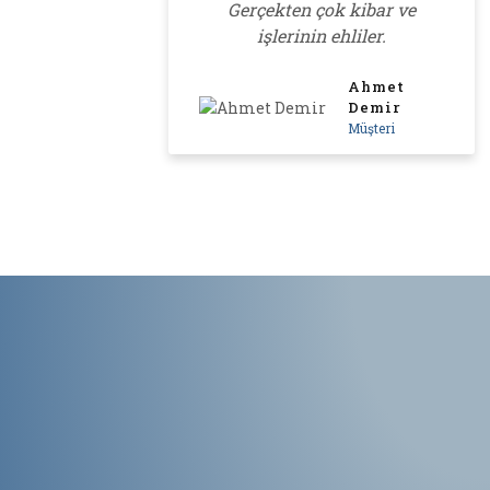
Gerçekten çok kibar ve
sü
işlerinin ehliler.
ş
Ahmet
Demir
Müşteri