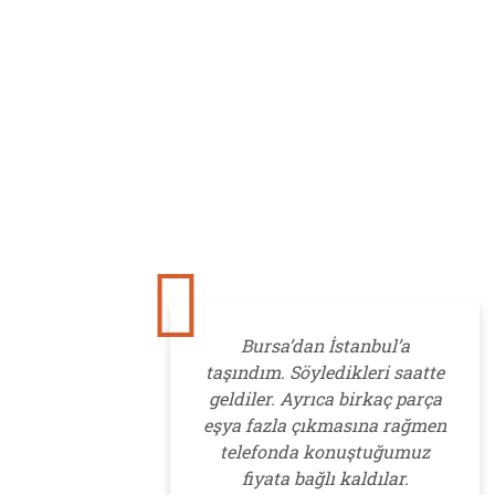
Bursa’dan İstanbul’a
taşındım. Söyledikleri saatte
sü
geldiler. Ayrıca birkaç parça
ç
eşya fazla çıkmasına rağmen
memnu
telefonda konuştuğumuz
özen
fiyata bağlı kaldılar.