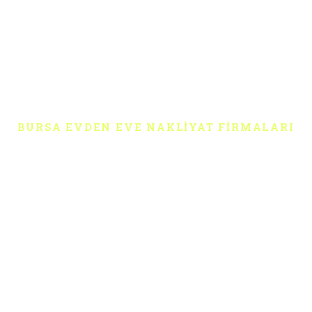
BURSA EVDEN EVE NAKLIYAT FIRMALARI
Star Evden Eve Taşımacılık,
Bursa
Bursa evdeneve nakliyat
konusunda uzman kadromuz
ve modern araç filomuz ile müşterilerimize sorunsuz bir
taşınma deneyimi yaşatmayı amaçlıyoruz.