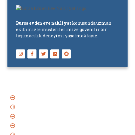
Bursa evden eve nakliyat
konusunda uzman
ekibimizle müşterilerimize güvenilir bir
taşımacılık deneyimi yaşatmaktayız.
Başlıca Hizmetler
Asansörlü Evden Eve Nakliyat
Sigortalı Evden Eve Nakliyat
Bursa Şehirlerarası Nakliyat
Eşya Depolama Hizmeti