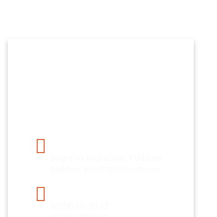
İletişim
Evden eve nakliyat için bize
ulaşabilirsiniz.
Adres
Beşevler Mahallesi, Yıldırım
Caddesi, No:45 Nilüfer/Bursa
Telefon
0(224) 331 50 22