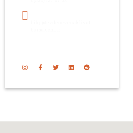
0(532) 137 07 62
Email
bilgi@evdenevenakliyat
bursa.com.tr
Sosyal Medya Takip