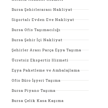
Bursa Şehirlerarası Nakliyat
Sigortalı Evden Eve Nakliyat
Bursa Ofis Taşımacılığı
Bursa Şehir İçi Nakliyat
Şehirler Arası Parça Eşya Taşıma
Ücretsiz Ekspertiz Hizmeti
Eşya Paketleme ve Ambalajlama
Ofis Büro İşyeri Taşıma
Bursa Piyano Taşıma
Bursa Çelik Kasa Kaşıma