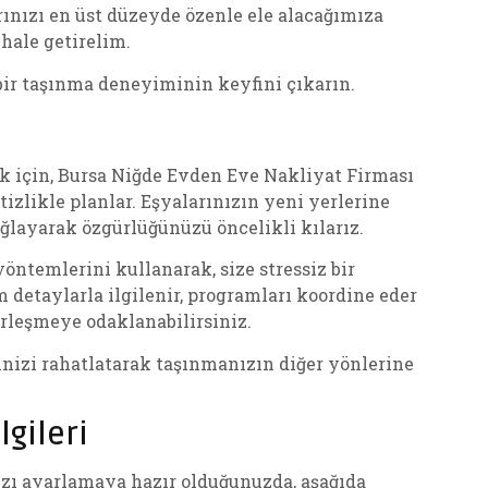
arınızı en üst düzeyde özenle ele alacağımıza
hale getirelim.
bir taşınma deneyiminin keyfini çıkarın.
k için, Bursa Niğde Evden Eve Nakliyat Firması
tizlikle planlar. Eşyalarınızın yeni yerlerine
ğlayarak özgürlüğünüzü öncelikli kılarız.
öntemlerini kullanarak, size stressiz bir
etaylarla ilgilenir, programları koordine eder
rleşmeye odaklanabilirsiniz.
nizi rahatlatarak taşınmanızın diğer yönlerine
lgileri
zı ayarlamaya hazır olduğunuzda, aşağıda