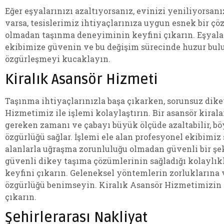
Eğer eşyalarınızı azaltıyorsanız, evinizi yeniliyorsa
varsa, tesislerimiz ihtiyaçlarınıza uygun esnek bir çö
olmadan taşınma deneyiminin keyfini çıkarın. Eşyalar
ekibimize güvenin ve bu değişim sürecinde huzur bul
özgürleşmeyi kucaklayın.
Kiralık Asansör Hizmeti
Taşınma ihtiyaçlarınızla başa çıkarken, sorunsuz dike
Hizmetimiz ile işlemi kolaylaştırın. Bir asansör kiral
gereken zamanı ve çabayı büyük ölçüde azaltabilir, b
özgürlüğü sağlar. İşlemi ele alan profesyonel ekibimi
alanlarla uğraşma zorunluluğu olmadan güvenli bir şek
güvenli dikey taşıma çözümlerinin sağladığı kolaylıkl
keyfini çıkarın. Geleneksel yöntemlerin zorluklarına 
özgürlüğü benimseyin. Kiralık Asansör Hizmetimizin t
çıkarın.
Şehirlerarası Nakliyat