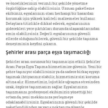
ve önceliklerinizi verimli bir şekilde yönetme
özgürlüğüne sahip olabilirsiniz. Uzman paketleme
ekibimiz, eşyalarınızı olası herhangi bir hasardan
korumak için yüksek kaliteli malzemeler kullanır.
Detaylara titizlikle dikkat ederek, eşyalarınızın
gidecekleri yere çıktıkları durumda ulaşacaklarından
emin olabilirsiniz. Değerli eşyalarınızın güvenli
ellerde olduğunu bilerek, güvenli bir şekilde taşınma
deneyiminin keyfini çıkarın.
Şehirler arası parça eşya taşımacılığı
Şehirler arası sorunsuz bir taşınma için etkili Şehirler
Arası Parça Eşya Taşıma hizmetimize güvenin. Yeni bir
şehre taşınıyor olabilirsiniz ya da sadece birkaç eşyayı
taşımak ihtiyacınız olabilir, hizmetimiz sizi koruma
altına alır. Hizmetimiz, lojistikle uğraşma stresinden
uzak, özgürce taşınmanızı sağlar. Eşyalarınızın
taşınmasını profesyonel ekibimizin yönettiği bir
ortamda, yeni mekânınıza yerleşmeye
odaklanabilirsiniz. Eşyalarınızın güvenli bir şekilde
paketlendiğinden ve varış noktanıza güvenle