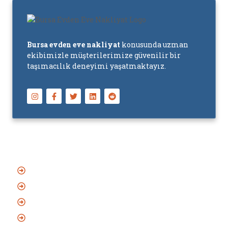
Bursa evden eve nakliyat
konusunda uzman
ekibimizle müşterilerimize güvenilir bir
taşımacılık deneyimi yaşatmaktayız.
Başlıca Hizmetler
Asansörlü Evden Eve Nakliyat
Sigortalı Evden Eve Nakliyat
Bursa Şehirlerarası Nakliyat
Eşya Depolama Hizmeti