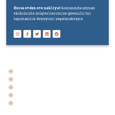
Bursa evden eve nakliyat
konusunda uzman
ekibimizle müşterilerimize güvenilir bir
taşımacılık deneyimi yaşatmaktayız.
Başlıca Hizmetler
Asansörlü Evden Eve Nakliyat
Sigortalı Evden Eve Nakliyat
Bursa Şehirlerarası Nakliyat
Eşya Depolama Hizmeti
Bursa Şehir İçi Nakliyat