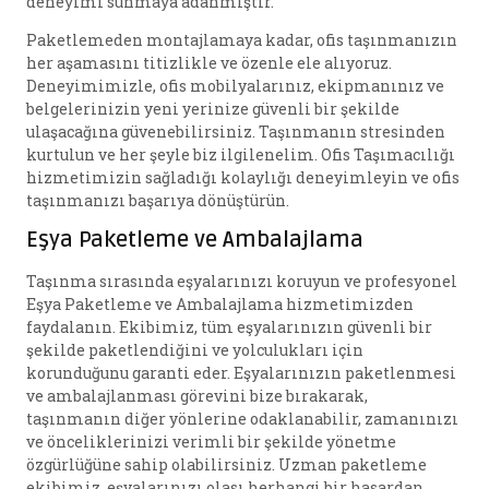
deneyimi sunmaya adanmıştır.
Paketlemeden montajlamaya kadar, ofis taşınmanızın
her aşamasını titizlikle ve özenle ele alıyoruz.
Deneyimimizle, ofis mobilyalarınız, ekipmanınız ve
belgelerinizin yeni yerinize güvenli bir şekilde
ulaşacağına güvenebilirsiniz. Taşınmanın stresinden
kurtulun ve her şeyle biz ilgilenelim. Ofis Taşımacılığı
hizmetimizin sağladığı kolaylığı deneyimleyin ve ofis
taşınmanızı başarıya dönüştürün.
Eşya Paketleme ve Ambalajlama
Taşınma sırasında eşyalarınızı koruyun ve profesyonel
Eşya Paketleme ve Ambalajlama hizmetimizden
faydalanın. Ekibimiz, tüm eşyalarınızın güvenli bir
şekilde paketlendiğini ve yolculukları için
korunduğunu garanti eder. Eşyalarınızın paketlenmesi
ve ambalajlanması görevini bize bırakarak,
taşınmanın diğer yönlerine odaklanabilir, zamanınızı
ve önceliklerinizi verimli bir şekilde yönetme
özgürlüğüne sahip olabilirsiniz. Uzman paketleme
ekibimiz, eşyalarınızı olası herhangi bir hasardan