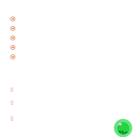
Hizmet Bölgeleri
Gürsu Nakliyat
Kestel Nakliyat
Nilüfer Nakliyat
Osmangazi Nakliyat
Yıldırım Nakliyat
İletişim Bilgileri
Beşevler Mah. Yıldırım Cad. No:45 Nilüfer/Bursa
bilgi@evdenevenakliyat
bursa.com.tr
0(224) 331 50 22
0(532) 137 07 62