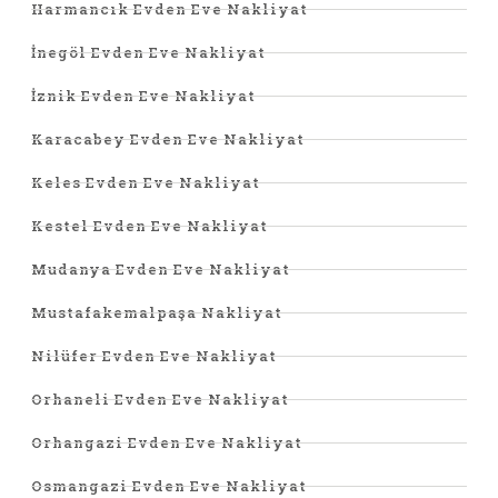
Harmancık Evden Eve Nakliyat
İnegöl Evden Eve Nakliyat
İznik Evden Eve Nakliyat
Karacabey Evden Eve Nakliyat
Keles Evden Eve Nakliyat
Kestel Evden Eve Nakliyat
Mudanya Evden Eve Nakliyat
Mustafakemalpaşa Nakliyat
Nilüfer Evden Eve Nakliyat
Orhaneli Evden Eve Nakliyat
Orhangazi Evden Eve Nakliyat
Osmangazi Evden Eve Nakliyat