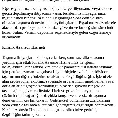
Eğer eşyalarınızı azaltıyorsanız, evinizi yeniliyorsanız veya sadece
geçici depolamaya ihtiyacınız varsa, tesislerimiz ihtiyaçlarınıza
uygun esnek bir çözüm sunar. Dağınıklığa veda edin ve stres
olmadan taşınma deneyiminin keyfini çıkarın. Eşyalarınızı özenle ele
alacak olan profesyonel ekibimize güvenin ve bu değişim sürecinde
huzur bulun. Verimli depolama seçenekleriyle gelen özgürleşmeyi
kucaklayın.
Kiralık Asansör Hizmeti
Taşınma ihtiyaçlarınızla başa çıkarken, sorunsuz dikey taşıma
yardımı için etkili Kiralık Asansör Hizmetimiz ile işlemi
kolaylaştırın. Bir asansör kiralamak eşyalarınızı üst katlara taşımak
için gereken zamanı ve çabayı büyük ölçüde azaltabilir, böylece
taşınmanın diğer yönlerine odaklanma özgürlüğü sağlar. İşlemi ele
alan profesyonel ekibimiz sayesinde eşyalarınızın merdivenler veya
dar alanlarla uğraşma zorunluluğu olmadan güvenli bir şekilde
taşınacağına güvenebilirsiniz. Hızlı ve güvenli dikey taşıma
çözümlerinin sağladığı kolaylıkla tanışın ve stressiz bir taşınma
deneyiminin keyfini çıkarın. Geleneksel yöntemlerin zorluklarına
veda edin ve taşınma sürecinize getirdiğimiz özgürlüğü benimseyin.
Kiralık Asansör Hizmetimizin taşınma sürecinize getirdiği
özgürlüğün tadını çıkarın.