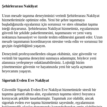
Şehirlerarası Nakliyat
Uzun mesafe taşınma deneyiminizi verimli Şehirlerarası Nakliyat
hizmetlerimizle optimize edin. Yeni bir şehre taşınmaya
başladığınızda eşyalarınız için sorunsuz ve stres olmadan taşıma
isteği duyarsınız. Şehirlerarası Nakliyat hizmetimiz, eşyalarınızın
güvenli bir şekilde paketlenmesini, taşınmasını ve yeni varış
noktanıza hassasiyet ve özenle teslim edilmesini garanti eder. Uzun
mesafe taşınmanın koordinasyon stresine veda edin ve sorunsuz bir
geçişin özgürlüğünü yaşayın.
Deneyimli profesyonellerden oluşan ekibimiz, size güvenilir ve
verimli bir taşınma deneyimi sunmaya adanmıştır, böylece yeni
alanınıza yerleşmeye odaklanabilirsiniz. Lojistiği bizim
yönetmemize güvenin ve hayatınızda yeni bir sayfa açmanın
heyecanını yaşayın.
Sigortalı Evden Eve Nakliyat
Güvenilir Sigortalı Evden Eve Nakliyat hizmetimizle stresli bir
taşınma garanti altına alın, eşyalarınızı taşınma süreci boyunca
koruyacak şekilde tasarlanmıştır. Taşınmak zor olabilir, ancak
sigortalı evden eve taşıma hizmetimiz sayesinde, eşyalarınızın
beklenmedik olaylar durumunda korunduğundan emin olabilirsiniz.