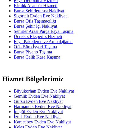
Eşya Depolama Hizmeti
Kiralık Asansör Hizmeti
Bursa Şehirlerarası Nakliyat
Sigortalı Evden Eve Nakliyat
Bursa Ofis Taşımacılığı
Bursa Şehir İçi Nakliyat
Şehirler Arası Parça Eşya Taşıma
Ücretsiz Ekspertiz Hizmeti
Eşya Paketleme ve Ambalajlama
Ofis Büro İşyeri Taşıma
Bursa Piyano Taşıma
Bursa Çelik Kasa Kaşıma
Hizmet Bölgelerimiz
Büyükorhan Evden Eve Nakliyat
Gemlik Evden Eve Nakliyat
Gürsu Evden Eve Nakliyat
Harmancık Evden Eve Nakliyat
İnegöl Evden Eve Nakliyat
İznik Evden Eve Nakliyat
Karacabey Evden Eve Nakliyat
Keles Evden Eve Nakliyat