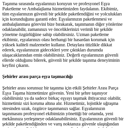
Taşınma sırasında eşyalarınızı koruyun ve profesyonel Eşya
Paketleme ve Ambalajlama hizmetimizden faydalanın. Ekibimiz,
tüm eşyalarınızın güvenli bir şekilde paketlendiğini ve yolculukları
için korunduğunu garanti eder. Eşyalarınızın paketlenmesi ve
ambalajlanması görevini bize bırakarak, taşınmanın diğer yönlerine
odaklanabilir, zamanınızı ve önceliklerinizi verimli bir şekilde
yönetme özgürlüğüne sahip olabilirsiniz. Uzman paketleme
ekibimiz, eşyalarınızı olası herhangi bir hasardan korumak için
yüksek kaliteli malzemeler kullanır. Detaylara titizlikle dikkat
ederek, eşyalarınızın gidecekleri yere çıktıkları durumda
ulaşacaklarından emin olabilirsiniz. Değerli eşyalarınızın güvenli
ellerde olduğunu bilerek, güvenli bir şekilde taşınma deneyiminin
keyfini çıkarın.
Şehirler arası parça eşya taşımacılığı
Şehirler arası sorunsuz bir taşınma için etkili Şehirler Arası Parça
Eşya Taşıma hizmetimize güvenin. Yeni bir şehre taşınıyor
olabilirsiniz ya da sadece birkaç eşyayı taşımak ihtiyacınız olabilir,
hizmetimiz sizi koruma altına alır. Hizmetimiz, lojistikle uğraşma
stresinden uzak, özgürce taşınmanızı sağlar. Eşyalarınızın
taşınmasını profesyonel ekibimizin yönettiği bir ortamda, yeni
mekânınıza yerleşmeye odaklanabilirsiniz. Eşyalarınızın güvenli bir
şekilde paketlendiğinden ve varış noktanıza güvenle ulaştığından