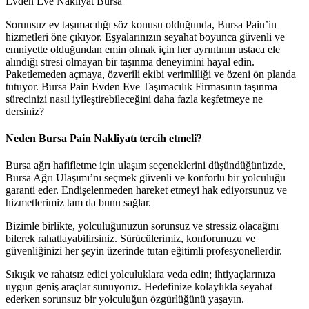
Evden Eve Nakliyat Bursa
Sorunsuz ev taşımacılığı söz konusu olduğunda, Bursa Pain’in
hizmetleri öne çıkıyor. Eşyalarınızın seyahat boyunca güvenli ve
emniyette olduğundan emin olmak için her ayrıntının ustaca ele
alındığı stresi olmayan bir taşınma deneyimini hayal edin.
Paketlemeden açmaya, özverili ekibi verimliliği ve özeni ön planda
tutuyor. Bursa Pain Evden Eve Taşımacılık Firmasının taşınma
sürecinizi nasıl iyileştirebileceğini daha fazla keşfetmeye ne
dersiniz?
Neden Bursa Pain Nakliyatı tercih etmeli?
Bursa ağrı hafifletme için ulaşım seçeneklerini düşündüğünüzde,
Bursa Ağrı Ulaşımı’nı seçmek güvenli ve konforlu bir yolculuğu
garanti eder. Endişelenmeden hareket etmeyi hak ediyorsunuz ve
hizmetlerimiz tam da bunu sağlar.
Bizimle birlikte, yolculuğunuzun sorunsuz ve stressiz olacağını
bilerek rahatlayabilirsiniz. Sürücülerimiz, konforunuzu ve
güvenliğinizi her şeyin üzerinde tutan eğitimli profesyonellerdir.
Sıkışık ve rahatsız edici yolculuklara veda edin; ihtiyaçlarınıza
uygun geniş araçlar sunuyoruz. Hedefinize kolaylıkla seyahat
ederken sorunsuz bir yolculuğun özgürlüğünü yaşayın.