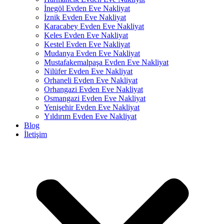
İnegöl Evden Eve Nakliyat
İznik Evden Eve Nakliyat
Karacabey Evden Eve Nakliyat
Keles Evden Eve Nakliyat
Kestel Evden Eve Nakliyat
Mudanya Evden Eve Nakliyat
Mustafakemalpaşa Evden Eve Nakliyat
Nilüfer Evden Eve Nakliyat
Orhaneli Evden Eve Nakliyat
Orhangazi Evden Eve Nakliyat
Osmangazi Evden Eve Nakliyat
Yenişehir Evden Eve Nakliyat
Yıldırım Evden Eve Nakliyat
Blog
İletişim