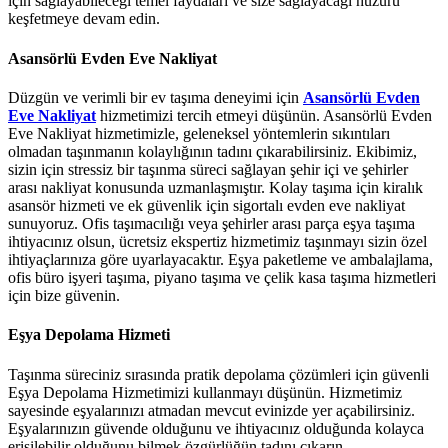
için sağlayabileceği temel faydaları ve size sağlayacağı huzuru
keşfetmeye devam edin.
Asansörlü Evden Eve Nakliyat
Düzgün ve verimli bir ev taşıma deneyimi için
Asansörlü Evden
Eve Nakliyat
hizmetimizi tercih etmeyi düşünün. Asansörlü Evden
Eve Nakliyat hizmetimizle, geleneksel yöntemlerin sıkıntıları
olmadan taşınmanın kolaylığının tadını çıkarabilirsiniz. Ekibimiz,
sizin için stressiz bir taşınma süreci sağlayan şehir içi ve şehirler
arası nakliyat konusunda uzmanlaşmıştır. Kolay taşıma için kiralık
asansör hizmeti ve ek güvenlik için sigortalı evden eve nakliyat
sunuyoruz. Ofis taşımacılığı veya şehirler arası parça eşya taşıma
ihtiyacınız olsun, ücretsiz ekspertiz hizmetimiz taşınmayı sizin özel
ihtiyaçlarınıza göre uyarlayacaktır. Eşya paketleme ve ambalajlama,
ofis büro işyeri taşıma, piyano taşıma ve çelik kasa taşıma hizmetleri
için bize güvenin.
Eşya Depolama Hizmeti
Taşınma süreciniz sırasında pratik depolama çözümleri için güvenli
Eşya Depolama Hizmetimizi kullanmayı düşünün. Hizmetimiz
sayesinde eşyalarınızı atmadan mevcut evinizde yer açabilirsiniz.
Eşyalarınızın güvende olduğunu ve ihtiyacınız olduğunda kolayca
erişilebilir olduğunu bilmek özgürlüğün tadını çıkarın.