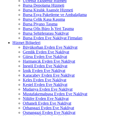
Ücretsiz Ekspertiz Hizmeti
Bursa Depolama Hizmeti
Bursa Kiralık Asansör Hizmeti
Bursa Eşya Paketleme ve Ambalajlama
Bursa Çelik Kasa Kaşıma
Bursa Piyano Taşıma
Bursa Ofis Büro İş Yeri Taşıma
Bursa Şehirlerarası Nakliyat
Bursa Evden Eve Nakliyat Firmaları
Hizmet Bölgeleri
Büyükorhan Evden Eve Nakliyat
Gemlik Evden Eve Nakliyat
Gürsu Evden Eve Nakliyat
Harmancık Evden Eve Nakliyat
İnegöl Evden Eve Nakliyat
İznik Evden Eve Nakliyat
Karacabey Evden Eve Nakliyat
Keles Evden Eve Nakliyat
Kestel Evden Eve Nakliyat
Mudanya Evden Eve Nakliyat
Mustafakemalpaşa Evden Eve Nakliyat
Nilüfer Evden Eve Nakliyat
Orhaneli Evden Eve Nakliyat
Orhangazi Evden Eve Nakliyat
Osmangazi Evden Eve Nakliyat