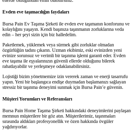
ellerde olduğundan emin olabilirsiniz.
Evden eve taşımacılığın faydaları
Bursa Pain Ev Taşıma Şirketi ile evden eve taşımanın konforunu ve
kolaylığını yaşayın. Kendi başınıza taşınmanın zorluklarına veda
edin – her şeyi sizin için biz halledelim.
Paketlemek, yüklemek veya sürmek gibi zorluklar olmadan
özgürlüğün tadını çıkarın. Uzman ekibimiz, eski evinizden yeni
evinize sorunsuz ve verimli bir taşınma işlemi garanti eder. Evden
eve taşıma ile eşyalarınızın güvenli ellerde olduğunu bilerek
rahatlayabilir ve yerleşmeye odaklanabilirsiniz.
Lojistiği bizim yönetmemize izin vererek zaman ve enerji tasarrufu
yapın. Yeni bir başlangıca endişe duymadan başlamanızı sağlayan
stressiz bir taşınma deneyimi sunmak için Bursa Pain’e güvenin.
Müşteri Yorumları ve Referansları
Bursa Pain Home Taşıma Şirketi hakkındaki deneyimlerini paylaşan
memnun müşterilere bir göz atın. Müşterilerimiz, taşınmaları
sırasında aldıkları profesyonellik ve özen hakkında övgüler
yağdırıyorlar.