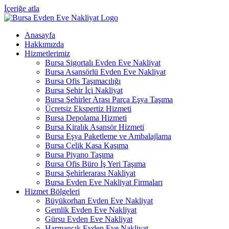
İçeriğe atla
Anasayfa
Hakkımızda
Hizmetlerimiz
Bursa Sigortalı Evden Eve Nakliyat
Bursa Asansörlü Evden Eve Nakliyat
Bursa Ofis Taşımacılığı
Bursa Şehir İçi Nakliyat
Bursa Şehirler Arası Parça Eşya Taşıma
Ücretsiz Ekspertiz Hizmeti
Bursa Depolama Hizmeti
Bursa Kiralık Asansör Hizmeti
Bursa Eşya Paketleme ve Ambalajlama
Bursa Çelik Kasa Kaşıma
Bursa Piyano Taşıma
Bursa Ofis Büro İş Yeri Taşıma
Bursa Şehirlerarası Nakliyat
Bursa Evden Eve Nakliyat Firmaları
Hizmet Bölgeleri
Büyükorhan Evden Eve Nakliyat
Gemlik Evden Eve Nakliyat
Gürsu Evden Eve Nakliyat
Harmancık Evden Eve Nakliyat